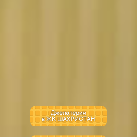
Джелатерия
в ЖК ШАХРИСТАН